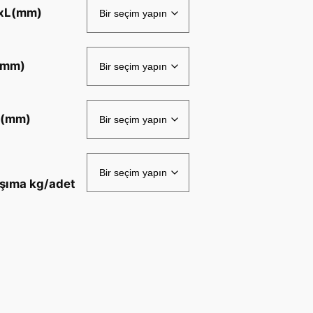
xL(mm)
e
r
i
(mm)
s
i
a
1(mm)
d
e
t
şıma kg/adet