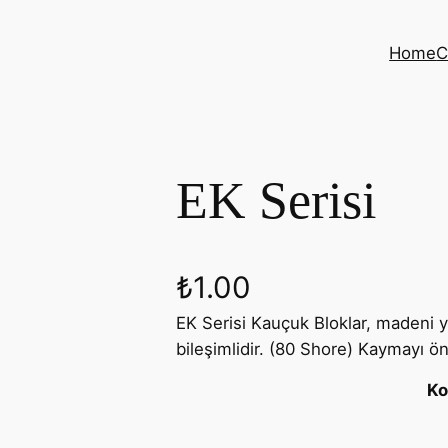
Home
C
EK Serisi
₺
1.00
EK Serisi Kauçuk Bloklar, madeni y
bileşimlidir. (80 Shore) Kaymayı ön
K