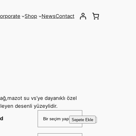
orporate
Shop
News
Contact
ağ,mazot su vs’ye dayanıklı özel
leyen desenli yüzeylidir.
od
E
Sepete Ekle
K
S