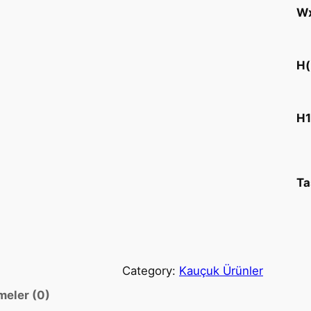
W
H
H
Ta
Category:
Kauçuk Ürünler
meler (0)