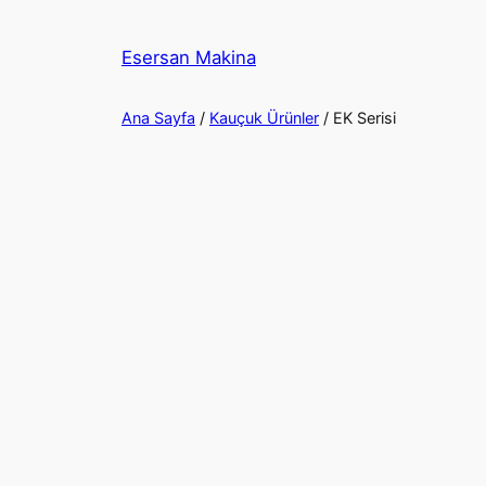
İçeriğe
geç
Esersan Makina
Ana Sayfa
/
Kauçuk Ürünler
/ EK Serisi