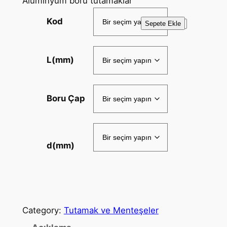
Alüminyum boru tutamaklar
Kod
E
Sepete Ekle
P
T
L(mm)
S
e
r
Boru Çap
i
s
i
a
d(mm)
d
e
t
Category:
Tutamak ve Menteşeler