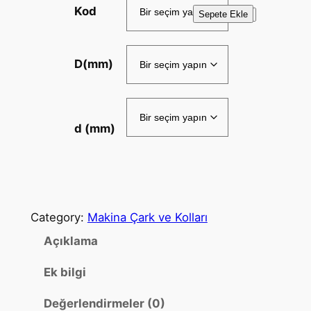
Kod
E
Sepete Ekle
T
S
D(mm)
e
r
i
s
d (mm)
i
a
d
e
t
Category:
Makina Çark ve Kolları
Açıklama
Ek bilgi
Değerlendirmeler (0)